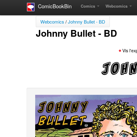
ComicBookBin
Comics
Webcomics
Webcomics
/
Johnny Bullet - BD
Johnny Bullet - BD
Vis l'e