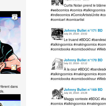
Curtis Nolan prend le blâ
#webcomics #comics #talkingcomics
#indiecomics #ComicArtistsUnite 
#comicart #comicartist
Johnny Bullet n°171 BD
July 29, 2018 - 23:02
Le truand #BDQC #bandesd
#talkingcomics #makingcomics #comi
#comicbooks #comicbookhour #WebC
Johnny Bullet n°170 BD
July 22, 2018 - 12:12
À la cour #BDQC #bandesd
#talkingcomics #makingcomics #comi
#comicbooks #comicbookhour #WebC
rfèrent dans
Johnny Bullet n°169 BD
ds.
July 18, 2018 - 23:28
Maggy conteste #BDQC #ba
#comics #talkingcomics #makingcom