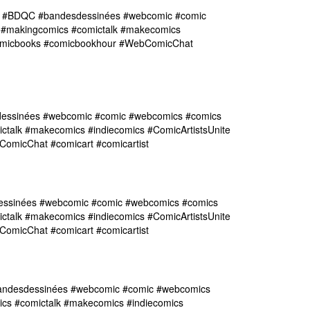
me #BDQC #bandesdessinées #webcomic #comic
 #makingcomics #comictalk #makecomics
#comicbooks #comicbookhour #WebComicChat
essinées #webcomic #comic #webcomics #comics
ctalk #makecomics #indiecomics #ComicArtistsUnite
omicChat #comicart #comicartist
essinées #webcomic #comic #webcomics #comics
ctalk #makecomics #indiecomics #ComicArtistsUnite
omicChat #comicart #comicartist
ndesdessinées #webcomic #comic #webcomics
ics #comictalk #makecomics #indiecomics