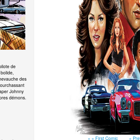
ilote de
bolide,
 chevauche des
 pourchassant
raper Johnny
ropres démons.
« « First Comic
« Pre