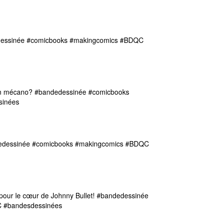
edessinée #comicbooks #makingcomics #BDQC
on mécano? #bandedessinée #comicbooks
ssinées
ndedessinée #comicbooks #makingcomics #BDQC
pour le cœur de Johnny Bullet! #bandedessinée
C #bandesdessinées