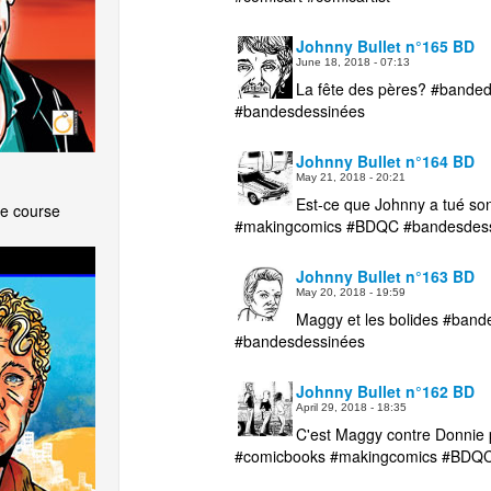
Johnny Bullet n°165 BD
June 18, 2018 - 07:13
La fête des pères? #band
#bandesdessinées
Johnny Bullet n°164 BD
May 21, 2018 - 20:21
Est-ce que Johnny a tué s
ne course
#makingcomics #BDQC #bandesde
Johnny Bullet n°163 BD
May 20, 2018 - 19:59
Maggy et les bolides #ba
#bandesdessinées
Johnny Bullet n°162 BD
April 29, 2018 - 18:35
C'est Maggy contre Donnie 
#comicbooks #makingcomics #BDQ