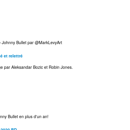
de Johnny Bullet par @MarkLevyArt
 et relettré
age par Aleksandar Bozic et Robin Jones.
!
nny Bullet en plus d'un an!
 2020 BD