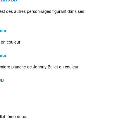
est des autres personnages figurant dans ses
leur
t en couleur
leur
emière planche de Johnny Bullet en couleur.
BD
t
llet tôme deux.