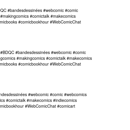
DQC #bandesdessinées #webcomic #comic
 #makingcomics #comictalk #makecomics
#comicbooks #comicbookhour #WebComicChat
y #BDQC #bandesdessinées #webcomic #comic
ngcomics #makingcomics #comictalk #makecomics
#comicbooks #comicbookhour #WebComicChat
andesdessinées #webcomic #comic #webcomics
ics #comictalk #makecomics #indiecomics
comicbookhour #WebComicChat #comicart