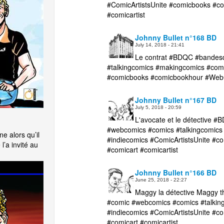
#ComicArtistsUnite #comicbooks #
#comicartist
Johnny Bullet n°168 BD
July 14, 2018 - 21:41
Le contrat #BDQC #bandes
#talkingcomics #makingcomics #comi
#comicbooks #comicbookhour #WebC
Johnny Bullet n°167 BD
July 5, 2018 - 20:59
L'avocate et le détective
#webcomics #comics #talkingcomics
e alors qu’il
#indiecomics #ComicArtistsUnite 
l’a invité au
#comicart #comicartist
Johnny Bullet n°166 BD
June 25, 2018 - 22:27
Maggy la détective Maggy 
#comic #webcomics #comics #talkin
#indiecomics #ComicArtistsUnite 
#comicart #comicartist