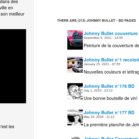
é dans des
ille en
 son meilleur
THERE ARE (213) JOHNNY BULLET - BD PAGES
Johnny Bullet couverture
September 6, 2021 - 14:06
Peinture de la couverture 
Johnny Bullet n°1 recolorié
January 15, 2021 - 07:55
Nouvelles couleurs et lettr
Johnny Bullet n°178 BD
July 1, 2020 - 23:13
Une bonne bouteille de vin
Johnny Bullet n°177 BD
May 20, 2020 - 11:12
La première planche de Joh
'est les
Johnny Bullet Couverture