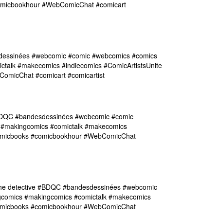
comicbookhour #WebComicChat #comicart
dessinées #webcomic #comic #webcomics #comics
ctalk #makecomics #indiecomics #ComicArtistsUnite
omicChat #comicart #comicartist
 #BDQC #bandesdessinées #webcomic #comic
 #makingcomics #comictalk #makecomics
#comicbooks #comicbookhour #WebComicChat
the detective #BDQC #bandesdessinées #webcomic
gcomics #makingcomics #comictalk #makecomics
#comicbooks #comicbookhour #WebComicChat