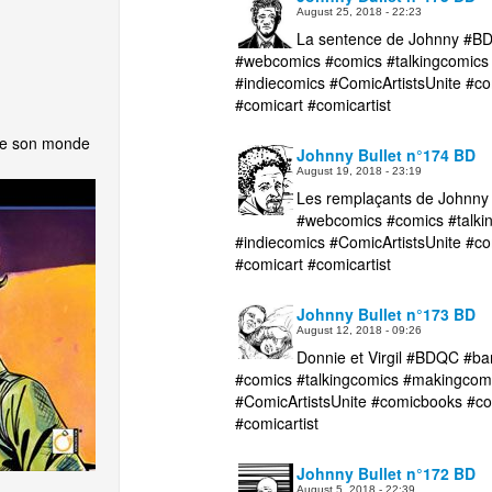
August 25, 2018 - 22:23
La sentence de Johnny #B
#webcomics #comics #talkingcomics
#indiecomics #ComicArtistsUnite 
#comicart #comicartist
nte son monde
Johnny Bullet n°174 BD
August 19, 2018 - 23:19
Les remplaçants de Johnn
#webcomics #comics #talki
#indiecomics #ComicArtistsUnite 
#comicart #comicartist
Johnny Bullet n°173 BD
August 12, 2018 - 09:26
Donnie et Virgil #BDQC #b
#comics #talkingcomics #makingcom
#ComicArtistsUnite #comicbooks #
#comicartist
Johnny Bullet n°172 BD
August 5, 2018 - 22:39