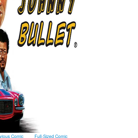
vious Comic
Full-Sized Comic