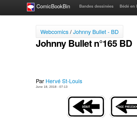
ComicBookBin
Bandes dessinées
Bédé en 
Webcomics
/
Johnny Bullet - BD
Johnny Bullet n°165 BD
Par
Hervé St-Louis
June 18, 2018 - 07:13