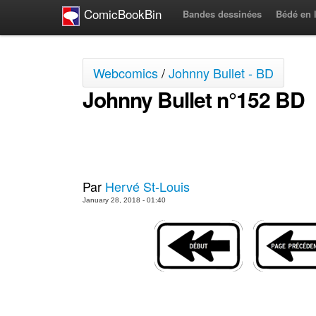
ComicBookBin
Bandes dessinées
Bédé en 
Webcomics
/
Johnny Bullet - BD
Johnny Bullet n°152 BD
Par
Hervé St-Louis
January 28, 2018 - 01:40