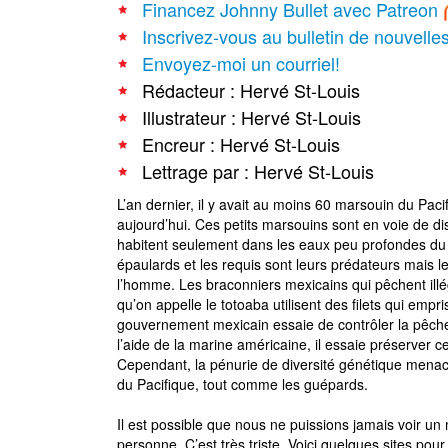
Financez Johnny Bullet avec Patreon
Inscrivez-vous au bulletin de nouvelle
Envoyez-moi un courriel!
Rédacteur : Hervé St-Louis
Illustrateur : Hervé St-Louis
Encreur : Hervé St-Louis
Lettrage par : Hervé St-Louis
L’an dernier, il y avait au moins 60 marsouin du Pacif
aujourd’hui. Ces petits marsouins sont en voie de dis
habitent seulement dans les eaux peu profondes du G
épaulards et les requis sont leurs prédateurs mais l
l’homme. Les braconniers mexicains qui pêchent ill
qu’on appelle le totoaba utilisent des filets qui emp
gouvernement mexicain essaie de contrôler la pêche 
l’aide de la marine américaine, il essaie préserver 
Cependant, la pénurie de diversité génétique men
du Pacifique, tout comme les guépards.
Il est possible que nous ne puissions jamais voir un
personne. C’est très triste. Voici quelques sites pou