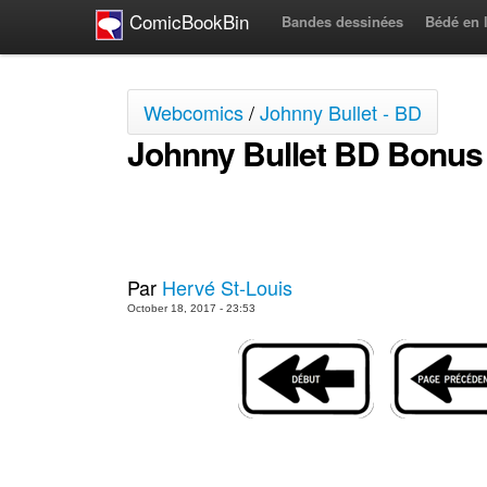
ComicBookBin
Bandes dessinées
Bédé en 
Webcomics
/
Johnny Bullet - BD
Johnny Bullet BD Bonus
Par
Hervé St-Louis
October 18, 2017 - 23:53