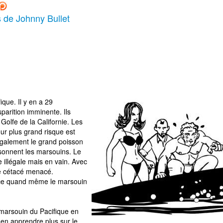
s de Johnny Bullet
ique. Il y en a 29
parition imminente. Ils
olfe de la Californie. Les
eur plus grand risque est
également le grand poisson
risonnent les marsouins. Le
illégale mais en vain. Avec
ce cétacé menacé.
ace quand même le marsouin
 marsouin du Pacifique en
r en apprendre plus sur le