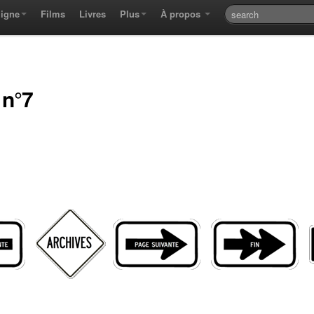
ligne
Films
Livres
Plus
À propos
 n°7