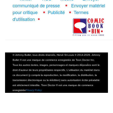
communiqué de presse
Envoyer matériel
pour critique
Publicité
Termes
d'utilisation
© Johnny Bullet, tous droits réservés, Hervé St-Louis © 2014-2026. Johnny
Bullet ® est une marque de commerce enregistrée de Toon Doctor Inc.
Tous les autres textes, images, personnages et marques déposées sont le
droit d'auteur de leurs propriétaires respectifs. L'utilisation du matériel dans
ce document (y compris la reproduction, la modification, la distribution, la
transmission électronique ou la réédition) sans autorisation écrite préalable
est strictement interdite. Toon Doctor ® est une marque de commerce
enregistrée
Privacy Policy