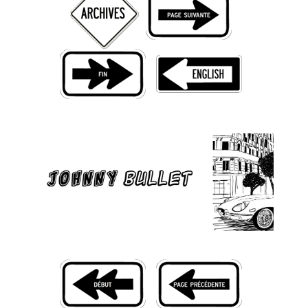
Livres
Plus
Figurines
Jeux
Entrevues
Baladodiffusion
Blogue
Culture de masse
Magasin
À propos
Publicité
Contacte
Équipe
À Propos