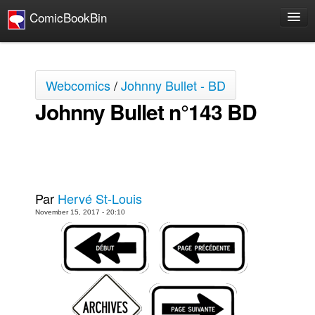
ComicBookBin
Bandes dessinées
Bédé en ligne
Webcomics
/
Johnny Bullet - BD
Johnny Bullet - Français
Johnny Bullet n°143 BD
Johnny Bullet - 22 Cases de Wally Wood
Réflexion de rat
Le Spécimen
Johnny Bullet - English
Par
Hervé St-Louis
Johnny Bullet - Wally Wood's 22 Panels
November 15, 2017 - 20:10
Grumble
The Slip
The Specimen
Films