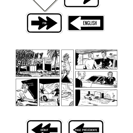
Livres
Plus
Figurines
Jeux
Entrevues
Baladodiffusion
Blogue
Culture de masse
Magasin
À propos
Publicité
Contacte
Équipe
À Propos