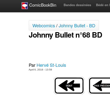
ComicBookBin
Bandes dessinées
Bédé en 
Webcomics
/
Johnny Bullet - BD
Johnny Bullet n°68 BD
Par
Hervé St-Louis
April 6, 2016 - 13:58