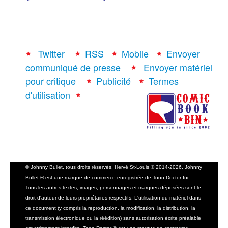
Twitter
RSS
Mobile
Envoyer
communiqué de presse
Envoyer matériel
pour critique
Publicité
Termes
d'utilisation
© Johnny Bullet, tous droits réservés, Hervé St-Louis © 2014-2026. Johnny
Bullet ® est une marque de commerce enregistrée de Toon Doctor Inc.
Tous les autres textes, images, personnages et marques déposées sont le
droit d'auteur de leurs propriétaires respectifs. L'utilisation du matériel dans
ce document (y compris la reproduction, la modification, la distribution, la
transmission électronique ou la réédition) sans autorisation écrite préalable