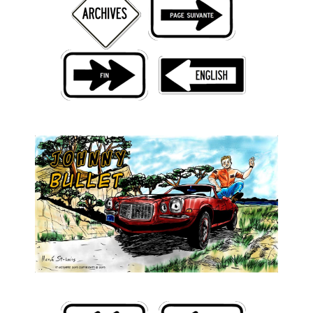
Livres
Plus
Figurines
Jeux
Entrevues
Baladodiffusion
Blogue
Culture de masse
Magasin
À propos
Publicité
Contacte
Équipe
À Propos