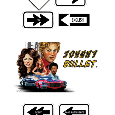
Livres
Plus
Figurines
Jeux
Entrevues
Baladodiffusion
Blogue
Culture de masse
Magasin
À propos
Publicité
Contacte
Équipe
À Propos