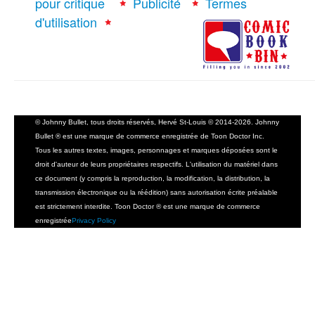
pour critique
Publicité
Termes
d'utilisation
© Johnny Bullet, tous droits réservés, Hervé St-Louis © 2014-2026. Johnny
Bullet ® est une marque de commerce enregistrée de Toon Doctor Inc.
Tous les autres textes, images, personnages et marques déposées sont le
droit d'auteur de leurs propriétaires respectifs. L'utilisation du matériel dans
ce document (y compris la reproduction, la modification, la distribution, la
transmission électronique ou la réédition) sans autorisation écrite préalable
est strictement interdite. Toon Doctor ® est une marque de commerce
enregistrée
Privacy Policy