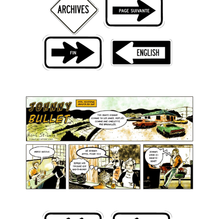
Livres
Plus
Figurines
Jeux
Entrevues
Baladodiffusion
Blogue
Culture de masse
Magasin
À propos
Publicité
Contacte
Équipe
À Propos