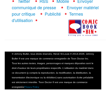
Twitter
RSS
Mobile
Envoyer
communiqué de presse
Envoyer matériel
pour critique
Publicité
Termes
d'utilisation
© Johnny Bullet, tous droits réservés, Hervé St-Louis © 2014-2026. Johnny
Bullet ® est une marque de commerce enregistrée de Toon Doctor Inc.
Tous les autres textes, images, personnages et marques déposées sont le
droit d'auteur de leurs propriétaires respectifs. L'utilisation du matériel dans
ce document (y compris la reproduction, la modification, la distribution, la
transmission électronique ou la réédition) sans autorisation écrite préalable
est strictement interdite. Toon Doctor ® est une marque de commerce
enregistrée
Privacy Policy