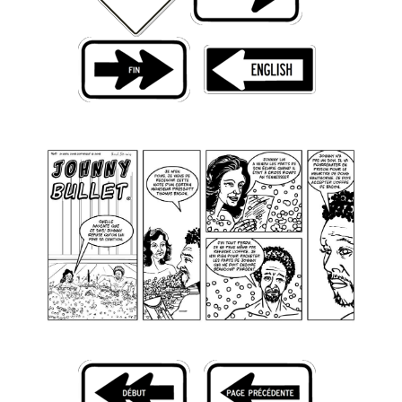
Livres
Plus
Figurines
Jeux
Entrevues
Baladodiffusion
Blogue
Culture de masse
Magasin
À propos
Publicité
Contacte
Équipe
À Propos