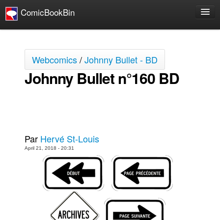
ComicBookBin
Bandes dessinées
Bédé en ligne
Webcomics
/
Johnny Bullet - BD
Johnny Bullet - Français
Johnny Bullet n°160 BD
Johnny Bullet - 22 Cases de Wally Wood
Réflexion de rat
Le Spécimen
Johnny Bullet - English
Par
Hervé St-Louis
Johnny Bullet - Wally Wood's 22 Panels
April 21, 2018 - 20:31
Grumble
The Slip
The Specimen
Films