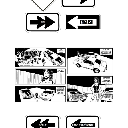
Livres
Plus
Figurines
Jeux
Entrevues
Baladodiffusion
Blogue
Culture de masse
Magasin
À propos
Publicité
Contacte
Équipe
À Propos