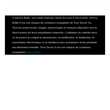
© Johnny Bullet, tous droits réservés, Hervé St-Louis © 2014-2026. Johnny
Bullet ® est une marque de commerce enregistrée de Toon Doctor Inc.
Tous les autres textes, images, personnages et marques déposées sont le
droit d'auteur de leurs propriétaires respectifs. L'utilisation du matériel dans
ce document (y compris la reproduction, la modification, la distribution, la
transmission électronique ou la réédition) sans autorisation écrite préalable
est strictement interdite. Toon Doctor ® est une marque de commerce
enregistrée
Privacy Policy