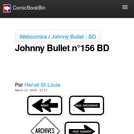
ComicBookBin
Bandes dessinées
Bédé en ligne
Webcomics
/
Johnny Bullet - BD
Johnny Bullet - Français
Johnny Bullet n°156 BD
Johnny Bullet - 22 Cases de Wally Wood
Réflexion de rat
Le Spécimen
Johnny Bullet - English
Par
Hervé St-Louis
Johnny Bullet - Wally Wood's 22 Panels
March 22, 2018 - 21:27
Grumble
The Slip
The Specimen
Films