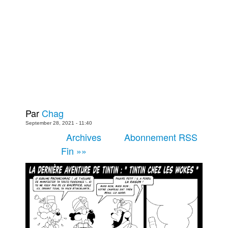
Plus
Films
Livres
Bédés européennes
Figurines
Jeux
Entrevues
Par
Chag
Baladodiffusion
September 28, 2021 - 11:40
Blogue
Archives
Abonnement RSS
Fin »»
Culture de masse
Magasin
À propos
Publicité
Contacte