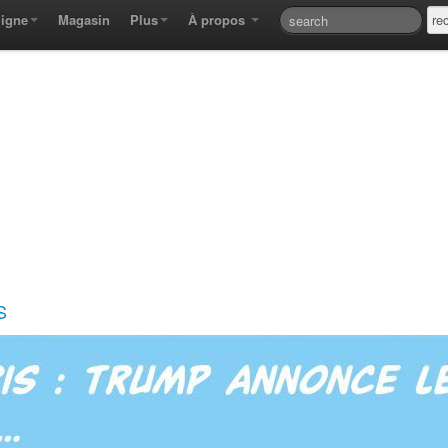
ligne
Magasin
Plus
À propos
S