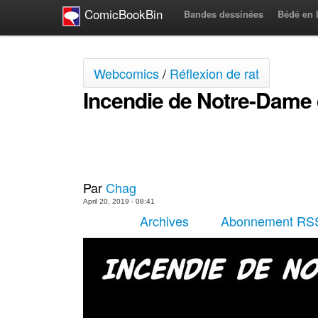
ComicBookBin
Bandes dessinées
Bédé en 
Webcomics
/
Réflexion de rat
Incendie de Notre-Dame 
Par
Chag
April 20, 2019 - 08:41
Archives
Abonnement RS