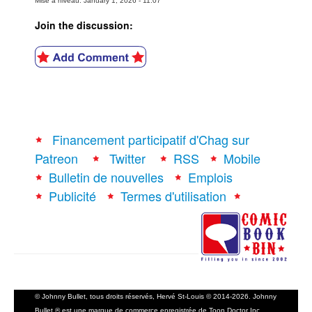
Mise à niveau: January 1, 2026 - 11:07
Join the discussion:
Financement participatif d'Chag sur
Patreon
Twitter
RSS
Mobile
Bulletin de nouvelles
Emplois
Publicité
Termes d'utilisation
© Johnny Bullet, tous droits réservés, Hervé St-Louis © 2014-2026. Johnny
Bullet ® est une marque de commerce enregistrée de Toon Doctor Inc.