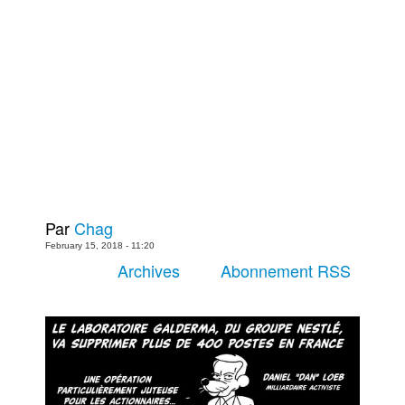
Plus
Films
Livres
Bédés européennes
Figurines
Jeux
Entrevues
Baladodiffusion
Par
Chag
Blogue
February 15, 2018 - 11:20
Culture de masse
Archives
Abonnement RSS
Magasin
À propos
Publicité
Contacte