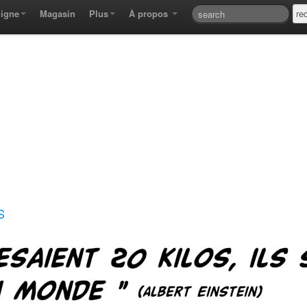
ligne
Magasin
Plus
À propos
S