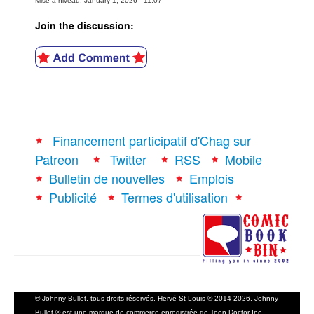
Mise à niveau: January 1, 2026 - 11:07
Join the discussion:
Financement participatif d'Chag sur
Patreon
Twitter
RSS
Mobile
Bulletin de nouvelles
Emplois
Publicité
Termes d'utilisation
© Johnny Bullet, tous droits réservés, Hervé St-Louis © 2014-2026. Johnny
Bullet ® est une marque de commerce enregistrée de Toon Doctor Inc.