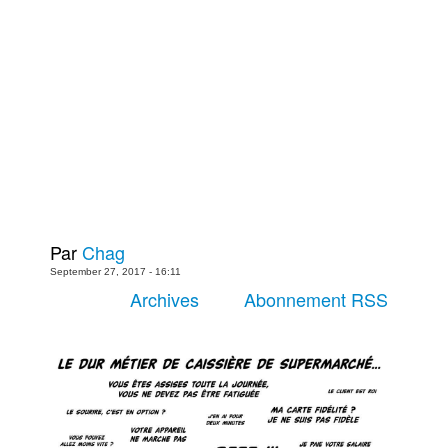
Plus
Films
Livres
Bédés européennes
Figurines
Jeux
Entrevues
Baladodiffusion
Par
Chag
Blogue
September 27, 2017 - 16:11
Culture de masse
Archives
Abonnement RSS
Magasin
À propos
Publicité
Contacte