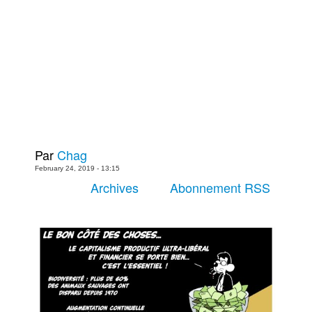
Plus
Films
Livres
Bédés européennes
Figurines
Jeux
Entrevues
Par
Chag
Baladodiffusion
February 24, 2019 - 13:15
Blogue
Archives
Abonnement RSS
Culture de masse
Magasin
À propos
Publicité
Contacte