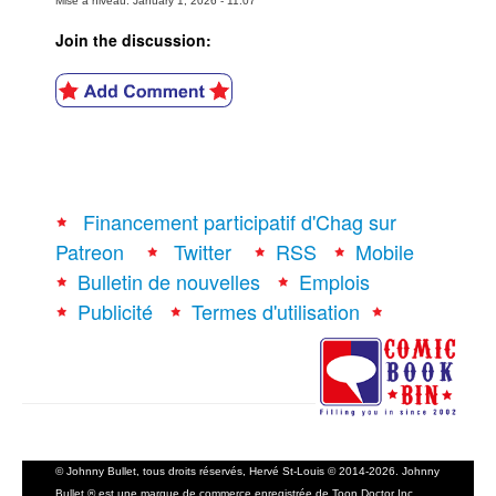
Mise à niveau: January 1, 2026 - 11:07
Join the discussion:
Financement participatif d'Chag sur
Patreon
Twitter
RSS
Mobile
Bulletin de nouvelles
Emplois
Publicité
Termes d'utilisation
© Johnny Bullet, tous droits réservés, Hervé St-Louis © 2014-2026. Johnny
Bullet ® est une marque de commerce enregistrée de Toon Doctor Inc.