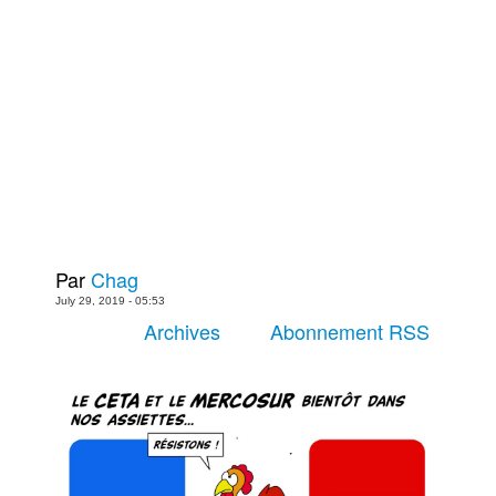
Plus
Films
Livres
Bédés européennes
Figurines
Jeux
Entrevues
Baladodiffusion
Par
Chag
Blogue
July 29, 2019 - 05:53
Culture de masse
Archives
Abonnement RSS
Magasin
À propos
Publicité
Contacte