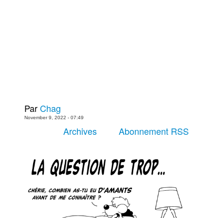
Plus
Films
Livres
Bédés européennes
Figurines
Jeux
Entrevues
Par
Chag
Baladodiffusion
November 9, 2022 - 07:49
Blogue
Archives
Abonnement RSS
Culture de masse
Magasin
À propos
Publicité
Contacte