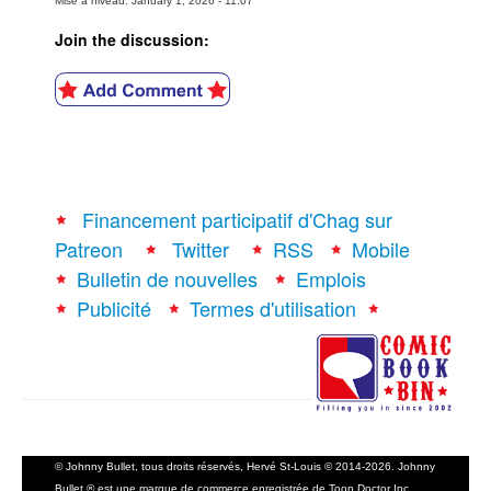
Mise à niveau: January 1, 2026 - 11:07
Join the discussion:
Financement participatif d'Chag sur
Patreon
Twitter
RSS
Mobile
Bulletin de nouvelles
Emplois
Publicité
Termes d'utilisation
© Johnny Bullet, tous droits réservés, Hervé St-Louis © 2014-2026. Johnny
Bullet ® est une marque de commerce enregistrée de Toon Doctor Inc.