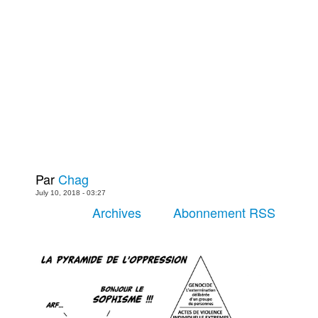
Plus
Films
Livres
Bédés européennes
Figurines
Jeux
Entrevues
Baladodiffusion
Par
Chag
Blogue
July 10, 2018 - 03:27
Culture de masse
Archives
Abonnement RSS
Magasin
À propos
Publicité
Contacte