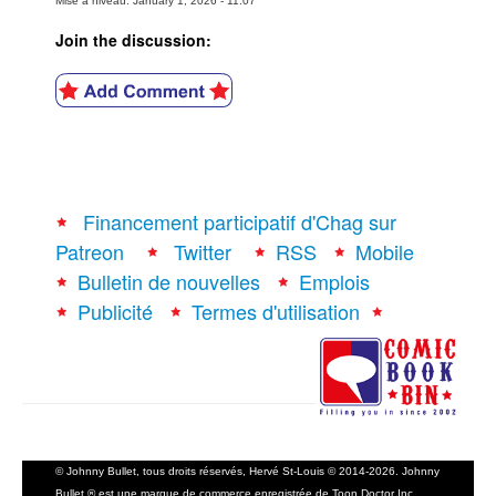
Mise à niveau: January 1, 2026 - 11:07
Join the discussion:
Financement participatif d'Chag sur
Patreon
Twitter
RSS
Mobile
Bulletin de nouvelles
Emplois
Publicité
Termes d'utilisation
© Johnny Bullet, tous droits réservés, Hervé St-Louis © 2014-2026. Johnny
Bullet ® est une marque de commerce enregistrée de Toon Doctor Inc.