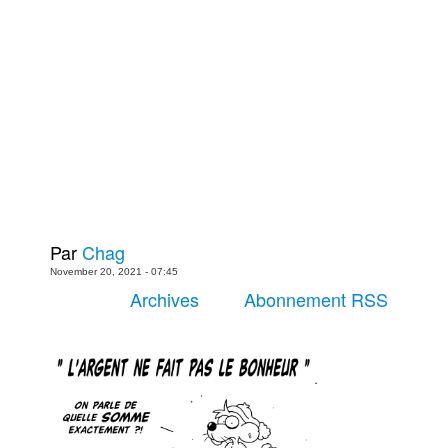
Plus
Films
Livres
Bédés européennes
Figurines
Jeux
Entrevues
Baladodiffusion
Par
Chag
Blogue
November 20, 2021 - 07:45
Culture de masse
Archives
Abonnement RSS
Magasin
À propos
Publicité
Contacte