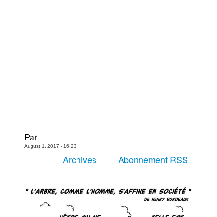
Plus
Films
Livres
Bédés européennes
Figurines
Jeux
Entrevues
Baladodiffusion
Blogue
Par
Culture de masse
August 1, 2017 - 16:23
Magasin
Archives
Abonnement RSS
À propos
Publicité
Contacte