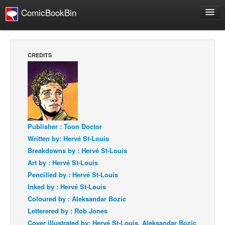
ComicBookBin
Webcomics
Store
CREDITS
About
Contact
People
About Us
Publisher : Toon Doctor
Written by: Hervé St-Louis
Breakdowns by : Hervé St-Louis
Art by : Hervé St-Louis
Pencilled by : Hervé St-Louis
Advanced Search
Inked by : Hervé St-Louis
Coloured by : Aleksandar Bozic
Letterered by : Rob Jones
Cover illustrated by: Hervé St-Louis, Aleksandar Bozic