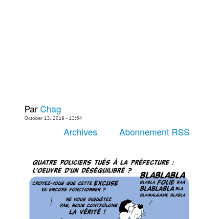
Plus
Films
Livres
Bédés européennes
Figurines
Jeux
Entrevues
Par
Chag
Baladodiffusion
October 13, 2019 - 13:54
Blogue
Archives
Abonnement RSS
Culture de masse
Magasin
À propos
Publicité
Contacte