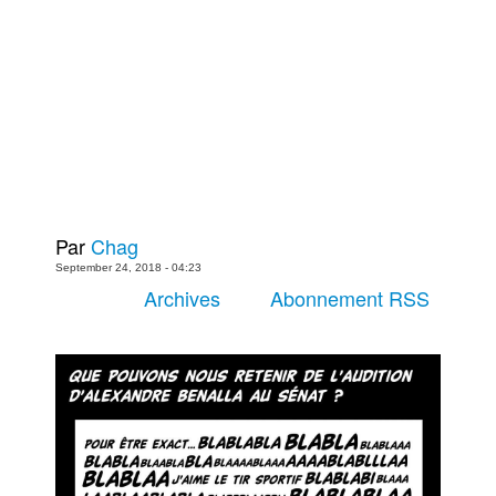
Plus
Films
Livres
Bédés européennes
Figurines
Jeux
Entrevues
Par
Chag
Baladodiffusion
September 24, 2018 - 04:23
Blogue
Archives
Abonnement RSS
Culture de masse
Magasin
À propos
Publicité
Contacte